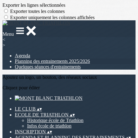
Exporter les lignes sélectionnées
Exporter toutes les colonnes
Exporter uniquement les colonnes affichées
Menu
<
>
Agenda
Planning des entrainements 2025/2026
Quelques séances d'entrainements
Ajoutez un logo, un bouton, des réseaux sociaux
Cliquez pour éditer
LE CLUB
▴
▾
ECOLE DE TRIATHLON
▴
▾
Historique école de Triathlon
Infos école de triathlon
INSCRIPTION
▴
▾
AGENDA ET PLANNING DES ENTRAINEMENTS
▴
▾